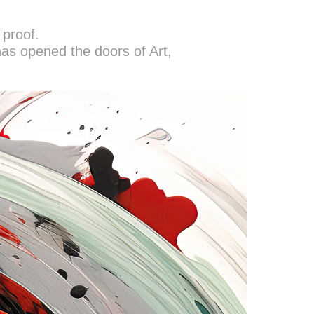
 proof.
 has opened the doors of Art,