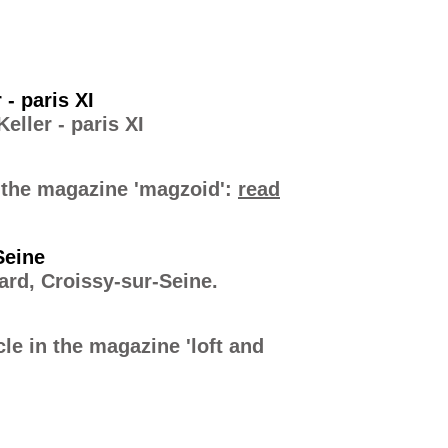
 - paris XI
eller - paris XI
n the magazine 'magzoid':
read
Seine
ard, Croissy-sur-Seine.
cle in the magazine 'loft and