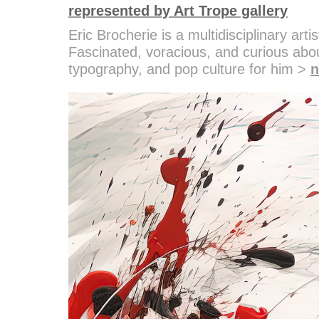
represented by Art Trope gallery
Eric Brocherie is a multidisciplinary art
Fascinated, voracious, and curious about
typography, and pop culture for him >
n