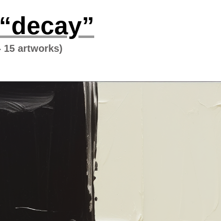
 “decay”
-
15 artworks)