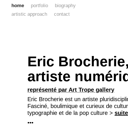
home
portfolio
biography
artistic approach
contact
Eric Brocherie
artiste numéri
représenté par Art Trope gallery
Eric Brocherie est un artiste pluridiscip
Fasciné, boulimique et curieux de culture
typographie et de la pop culture >
suite
•••