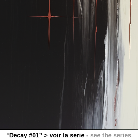
“
Decay #01” > voir la serie -
see the series