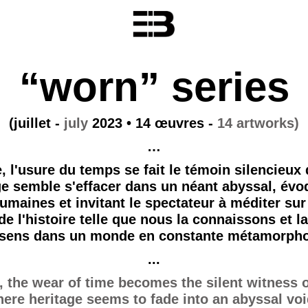
“worn” series
(juillet -
july
2023 • 14 œuvres -
14 artworks)
…
, l'usure du temps se fait le témoin silencieux
age semble s'effacer dans un néant abyssal, év
umaines et invitant le spectateur à méditer sur l
n de l'histoire telle que nous la connaissons et l
 sens dans un monde en constante métamorpho
...
s, the wear of time becomes the silent witness o
ere heritage seems to fade into an abyssal voi