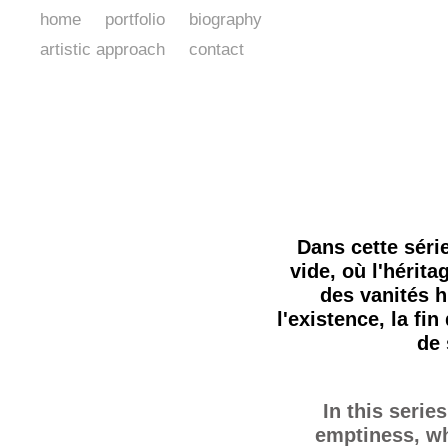
home
portfolio
biography
artistic approach
contact
Dans cette série
vide, où l'hérit
des vanités h
l'existence, la fi
de
In this serie
emptiness, wh